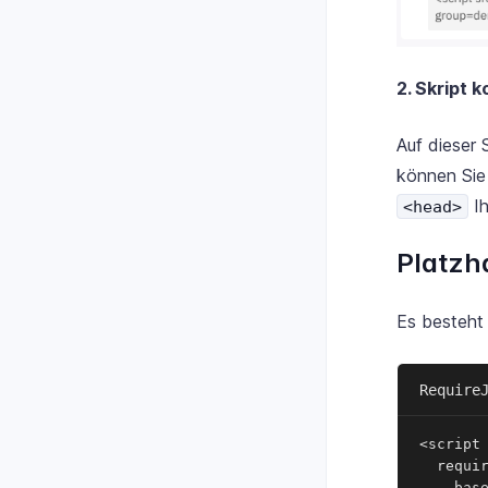
2. Skript 
Auf dieser
können Sie
Ih
<head>
Platzh
Es besteht 
Require
<script 
  requir
    base