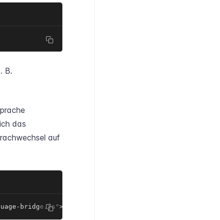
. B.
Sprache
ich das
Sprachwechsel auf
guage-bridge.js"></script>