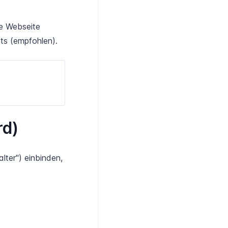
de Webseite
pts (empfohlen).
rd)
lter") einbinden,