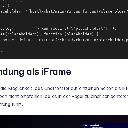
s: {

laceholder: '{host}/chat/main/?group={group}/placeholder/
e.log('=========> Run require([\'placeholder\'])');

e(['placeholder'], function (placeholder) {

ceholder.default.initChat('{host}/chat/main/placeholder/p
t>
ndung als iFrame
die Möglichkeit, das Chatfenster auf einzelnen Seiten als iF
doch nicht empfohlen, da es in der Regel zu einer schlechtere
rung führt.