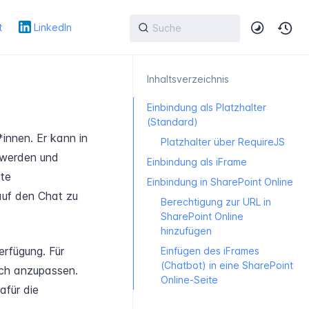
t
LinkedIn
Inhaltsverzeichnis
Einbindung als Platzhalter
(Standard)
innen. Er kann in
Platzhalter über RequireJS
 werden und
Einbindung als iFrame
rte
Einbindung in SharePoint Online
auf den Chat zu
Berechtigung zur URL in
SharePoint Online
hinzufügen
erfügung. Für
Einfügen des iFrames
(Chatbot) in eine SharePoint
ich anzupassen.
Online-Seite
afür die