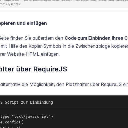
kopieren und einfügen
 Seite finden Sie außerdem den
Code zum Einbinden Ihres 
 mit Hilfe des Kopier-Symbols in die Zwischenablage kopiere
rer Website-HTML einfügen.
alter über RequireJS
alternativ die Möglichkeit, den Platzhalter über RequireJS e
JS Script zur Einbindung
type="text/javascript">

e.config({

Url: './',
