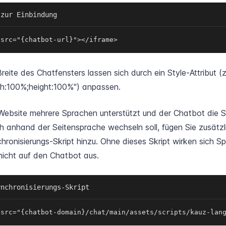
 zur Einbindung
 src="{chatbot-url}"></iframe>
eite des Chatfensters lassen sich durch ein Style-Attribut (z
th:100%;height:100%") anpassen.
Website mehrere Sprachen unterstützt und der Chatbot die 
h anhand der Seitensprache wechseln soll, fügen Sie zusätzl
ronisierungs-Skript hinzu. Ohne dieses Skript wirken sich 
 nicht auf den Chatbot aus.
ynchronisierungs-Skript
 src="{chatbot-domain}/chat/main/assets/scripts/kauz-lan