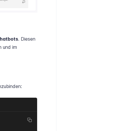
Chatbots
. Diesen
n und im
inzubinden: