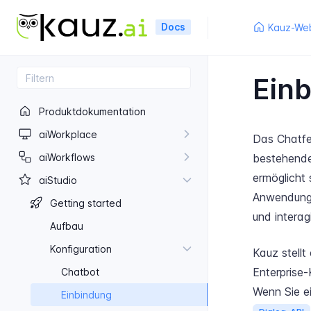
Docs
Kauz-Web
Ein
Produktdokumentation
ai​Workplace
Das Chatfen
ai​Workflows
bestehende
ermöglicht
ai​Studio
Anwendungs
Getting started
und intera
Aufbau
Konfiguration
Kauz stellt
Enterprise-
Chatbot
Wenn Sie e
Einbindung