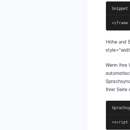
Snippet
<iframe
Höhe und Br
style="wid
Wenn Ihre 
automatisc
Sprachsynch
Ihrer Seite
Sprachs
<script