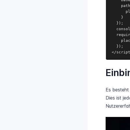
    path
      p
    }

  });

  consol
  requir
    pla
  });

</scrip
Einbi
Es besteht 
Dies ist je
Nutzererfah