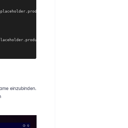
placeholder.production'

laceholder.production.js?group={group}');

rame einzubinden.
n