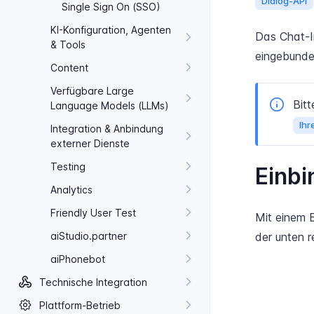
Dialog-API
Single Sign On (SSO)
KI-​Konfiguration, Agenten
Das Chat-I
& Tools
eingebunden
Content
Verfügbare Large
Bitt
Language Models (LL​Ms)
Ihr
Integration & Anbindung
externer Dienste
Testing
Einbi
Analytics
Friendly User Test
Mit einem E
ai​Studio.​partner
der unten r
ai​Phonebot
Technische Integration
Plattform-​Betrieb